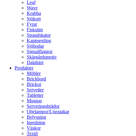
Leaf
Wave
Krabba
Sjökort
Fyrar
Fiskstim
Strandskator
Kappsegling
Sjöbodar
Signalflaggor
Skärgårdsmotiv
Dalahäst
Produkter
Möbler
Brickbord
Brickor
Servetter
Tabletter
Muggar
Serveringsbrädor
Oljelampor/Ljusstakar
Belysning
Inredning
Väskor
Textil