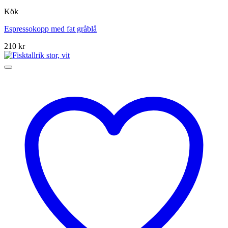
Kök
Espressokopp med fat gråblå
210
kr