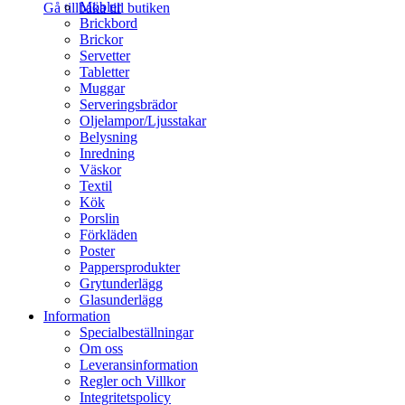
Möbler
Gå tillbaka till butiken
Brickbord
Brickor
Servetter
Tabletter
Muggar
Serveringsbrädor
Oljelampor/Ljusstakar
Belysning
Inredning
Väskor
Textil
Kök
Porslin
Förkläden
Poster
Pappersprodukter
Grytunderlägg
Glasunderlägg
Information
Specialbeställningar
Om oss
Leveransinformation
Regler och Villkor
Integritetspolicy