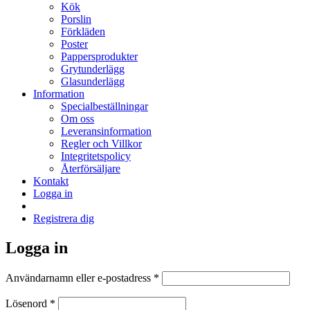
Kök
Porslin
Förkläden
Poster
Pappersprodukter
Grytunderlägg
Glasunderlägg
Information
Specialbeställningar
Om oss
Leveransinformation
Regler och Villkor
Integritetspolicy
Återförsäljare
Kontakt
Logga in
Registrera dig
Logga in
Obligatoriskt
Användarnamn eller e-postadress
*
Obligatoriskt
Lösenord
*