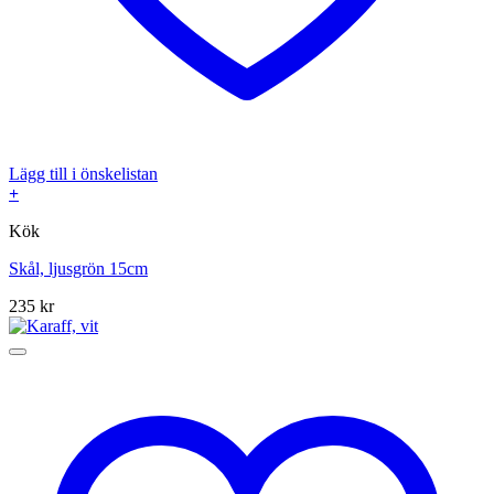
Lägg till i önskelistan
+
Kök
Skål, ljusgrön 15cm
235
kr