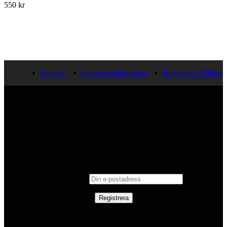
550
kr
Kontakt
Leveransinformation
Regler och Villkor
Om oss
Kajutan Design grundades av Ywonne Lydén
år 1989. Då under namnet Galleri Kajutan,
eftersom den huvudsakliga verksamheten vid
denna tidpunkt bestod av ett sommargalleri i
den Bohusländska skärgården.
Registrera dig till vårt nyhetsbrev
E-postadress:
Följ oss