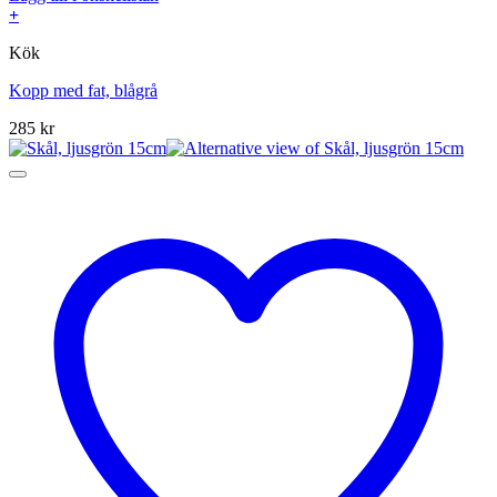
+
Kök
Kopp med fat, blågrå
285
kr