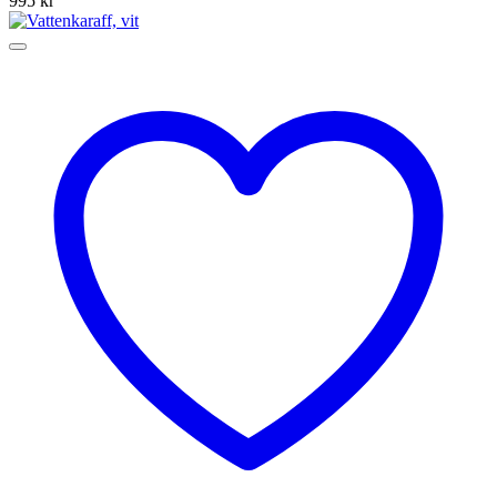
995
kr