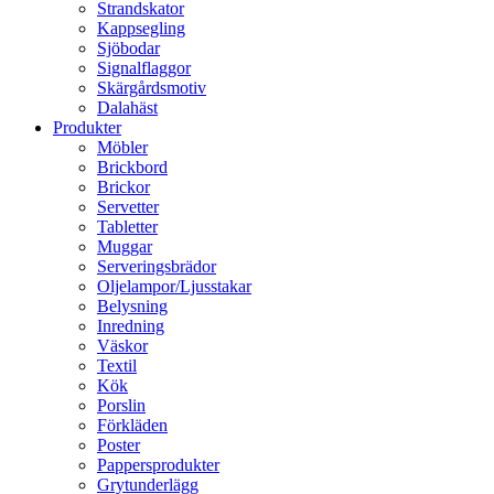
Strandskator
Kappsegling
Sjöbodar
Signalflaggor
Skärgårdsmotiv
Dalahäst
Produkter
Möbler
Brickbord
Brickor
Servetter
Tabletter
Muggar
Serveringsbrädor
Oljelampor/Ljusstakar
Belysning
Inredning
Väskor
Textil
Kök
Porslin
Förkläden
Poster
Pappersprodukter
Grytunderlägg