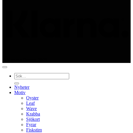
© Kajutan Design 2025
Sök
efter:
Nyheter
Motiv
Oyster
Leaf
Wave
Krabba
Sjökort
Fyrar
Fiskstim