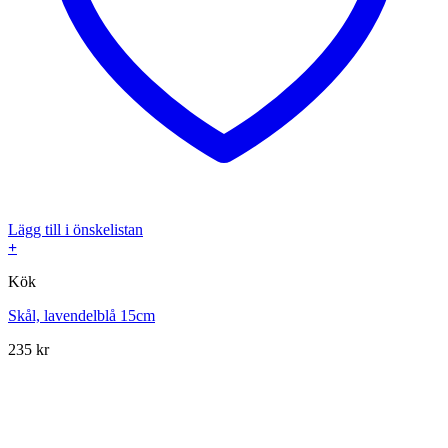
Lägg till i önskelistan
+
Kök
Skål, lavendelblå 15cm
235
kr