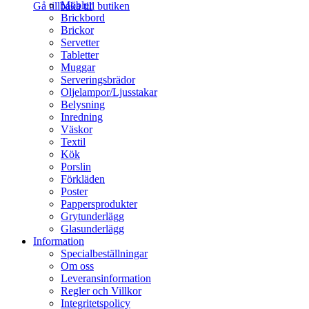
Möbler
Gå tillbaka till butiken
Brickbord
Brickor
Servetter
Tabletter
Muggar
Serveringsbrädor
Oljelampor/Ljusstakar
Belysning
Inredning
Väskor
Textil
Kök
Porslin
Förkläden
Poster
Pappersprodukter
Grytunderlägg
Glasunderlägg
Information
Specialbeställningar
Om oss
Leveransinformation
Regler och Villkor
Integritetspolicy