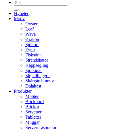
Sök
efter:
Nyheter
Motiv
Oyster
Leaf
Wave
Krabba
Sjökort
Fyrar
Fiskstim
Strandskator
Kappsegling
Sjöbodar
Signalflaggor
Skärgårdsmotiv
Dalahäst
Produkter
Möbler
Brickbord
Brickor
Servetter
Tabletter
Muggar
Serveringsbrädor