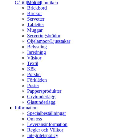
Möbler
Gå tillbaka till butiken
Brickbord
Brickor
Servetter
Tabletter
Muggar
Serveringsbrädor
Oljelampor/Ljusstakar
Belysning
Inredning
Väskor
Textil
Kök
Porslin
Förkläden
Poster
Pappersprodukter
Grytunderlägg
Glasunderlägg
Information
Specialbeställningar
Om oss
Leveransinformation
Regler och Villkor
Integritetspolicy