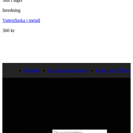
Slut i lager
Inredning
Vattenflaska i metall
360
kr
Kontakt
Leveransinformation
Regler och Villkor
Om oss
Kajutan Design grundades av Ywonne Lydén
år 1989. Då under namnet Galleri Kajutan,
eftersom den huvudsakliga verksamheten vid
denna tidpunkt bestod av ett sommargalleri i
den Bohusländska skärgården.
Registrera dig till vårt nyhetsbrev
E-postadress: