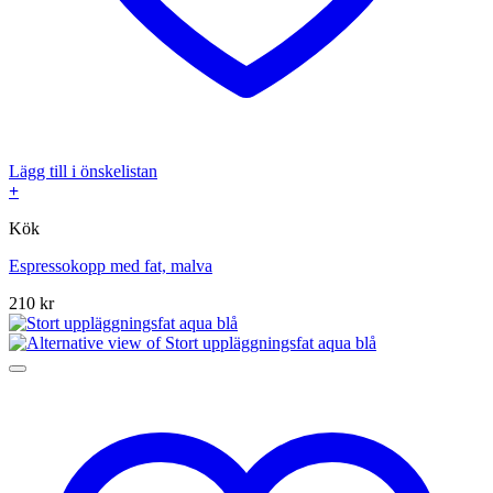
Lägg till i önskelistan
+
Kök
Espressokopp med fat, malva
210
kr