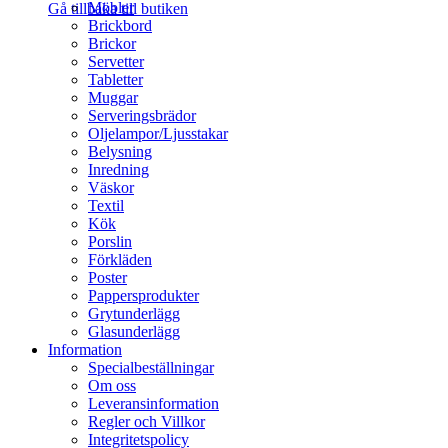
Möbler
Gå tillbaka till butiken
Brickbord
Brickor
Servetter
Tabletter
Muggar
Serveringsbrädor
Oljelampor/Ljusstakar
Belysning
Inredning
Väskor
Textil
Kök
Porslin
Förkläden
Poster
Pappersprodukter
Grytunderlägg
Glasunderlägg
Information
Specialbeställningar
Om oss
Leveransinformation
Regler och Villkor
Integritetspolicy