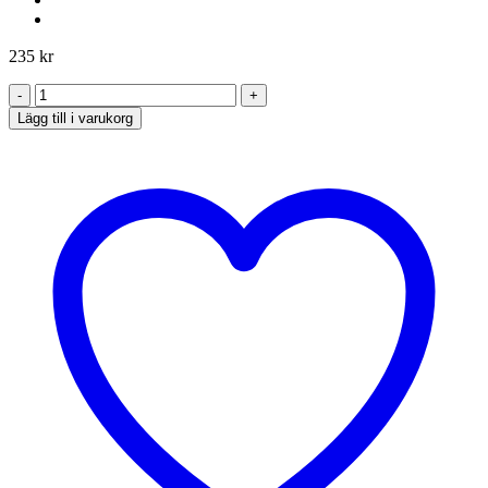
235
kr
Skål,
grå
Lägg till i varukorg
15cm
mängd