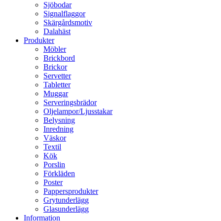
Sjöbodar
Signalflaggor
Skärgårdsmotiv
Dalahäst
Produkter
Möbler
Brickbord
Brickor
Servetter
Tabletter
Muggar
Serveringsbrädor
Oljelampor/Ljusstakar
Belysning
Inredning
Väskor
Textil
Kök
Porslin
Förkläden
Poster
Pappersprodukter
Grytunderlägg
Glasunderlägg
Information