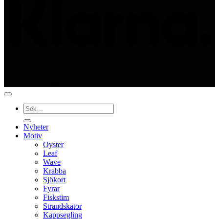
© Kajutan Design 2025
Sök
efter:
Nyheter
Motiv
Oyster
Leaf
Wave
Krabba
Sjökort
Fyrar
Fiskstim
Strandskator
Kappsegling