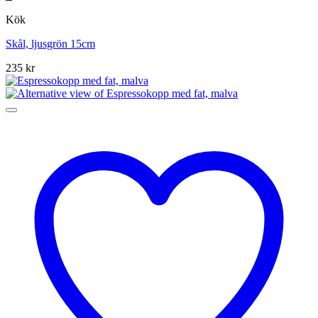
Kök
Skål, ljusgrön 15cm
235
kr