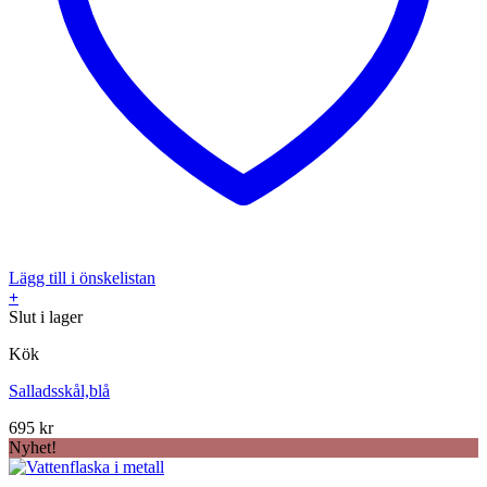
Lägg till i önskelistan
+
Slut i lager
Kök
Salladsskål,blå
695
kr
Nyhet!