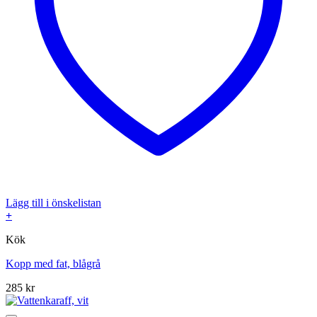
Lägg till i önskelistan
+
Kök
Kopp med fat, blågrå
285
kr