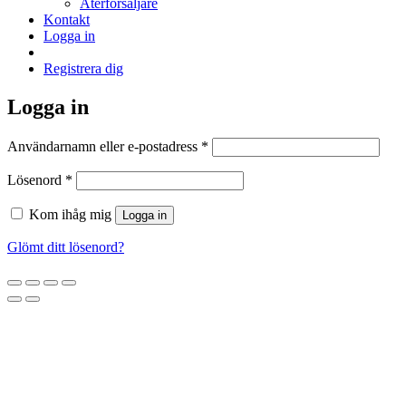
Återförsäljare
Kontakt
Logga in
Registrera dig
Logga in
Obligatoriskt
Användarnamn eller e-postadress
*
Obligatoriskt
Lösenord
*
Kom ihåg mig
Logga in
Glömt ditt lösenord?