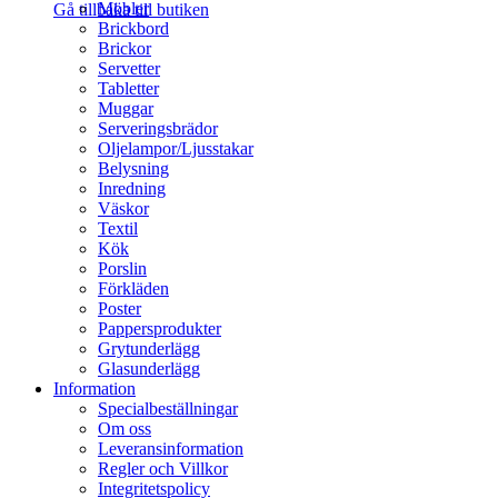
Möbler
Gå tillbaka till butiken
Brickbord
Brickor
Servetter
Tabletter
Muggar
Serveringsbrädor
Oljelampor/Ljusstakar
Belysning
Inredning
Väskor
Textil
Kök
Porslin
Förkläden
Poster
Pappersprodukter
Grytunderlägg
Glasunderlägg
Information
Specialbeställningar
Om oss
Leveransinformation
Regler och Villkor
Integritetspolicy