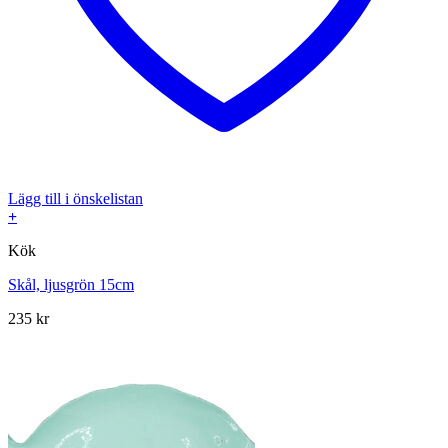
Lägg till i önskelistan
+
Kök
Skål, ljusgrön 15cm
235
kr