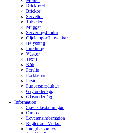
Möbler
Brickbord
Brickor
Servetter
Tabletter
Muggar
Serveringsbrädor
Oljelampor/Ljusstakar
Belysning
Inredning
Väskor
Textil
Kök
Porslin
Förkläden
Poster
Pappersprodukter
Grytunderlägg
Glasunderlägg
Information
Specialbeställningar
Om oss
Leveransinformation
Regler och Villkor
Integritetspolicy