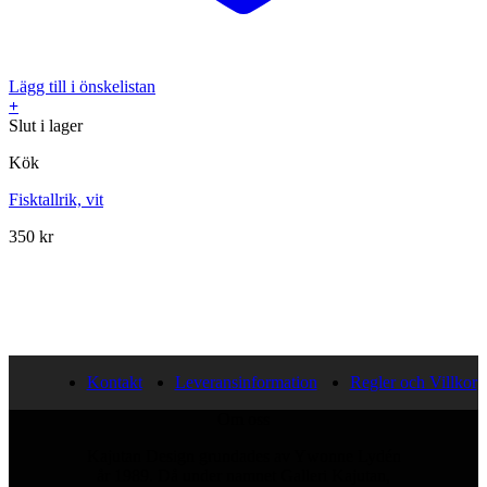
Lägg till i önskelistan
+
Slut i lager
Kök
Fisktallrik, vit
350
kr
Kontakt
Leveransinformation
Regler och Villkor
Om oss
Kajutan Design grundades av Ywonne Lydén
år 1989. Då under namnet Galleri Kajutan,