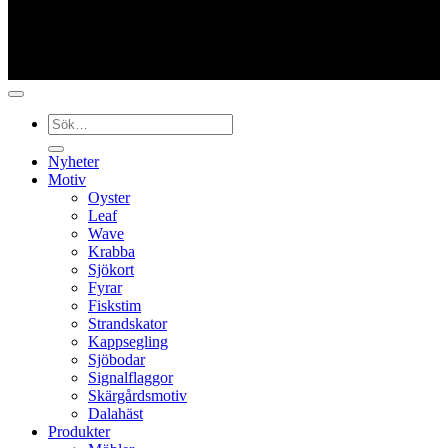
© Kajutan Design 2025
Sök
efter:
Nyheter
Motiv
Oyster
Leaf
Wave
Krabba
Sjökort
Fyrar
Fiskstim
Strandskator
Kappsegling
Sjöbodar
Signalflaggor
Skärgårdsmotiv
Dalahäst
Produkter