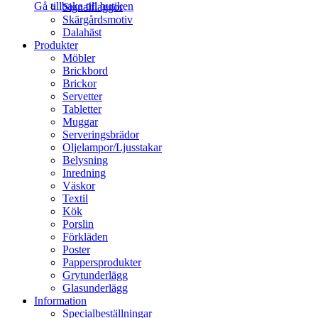
Gå tillbaka till butiken
Signalflaggor
Skärgårdsmotiv
Dalahäst
Produkter
Möbler
Brickbord
Brickor
Servetter
Tabletter
Muggar
Serveringsbrädor
Oljelampor/Ljusstakar
Belysning
Inredning
Väskor
Textil
Kök
Porslin
Förkläden
Poster
Pappersprodukter
Grytunderlägg
Glasunderlägg
Information
Specialbeställningar