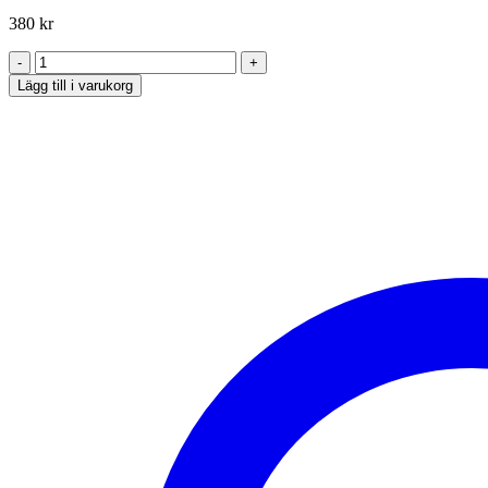
380
kr
Ljuslykta
i
Lägg till i varukorg
glas
och
trä
mängd