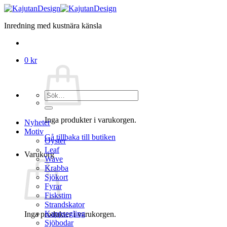
Skip
to
Inredning med kustnära känsla
content
0
kr
Sök
efter:
Inga produkter i varukorgen.
Nyheter
Motiv
Gå tillbaka till butiken
Oyster
Leaf
Varukorg
Wave
Krabba
Sjökort
Fyrar
Fiskstim
Strandskator
Kappsegling
Inga produkter i varukorgen.
Sjöbodar