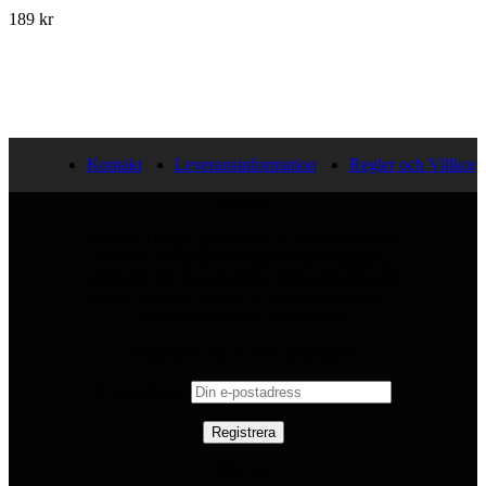
189
kr
Kontakt
Leveransinformation
Regler och Villkor
Om oss
Kajutan Design grundades av Ywonne Lydén
år 1989. Då under namnet Galleri Kajutan,
eftersom den huvudsakliga verksamheten vid
denna tidpunkt bestod av ett sommargalleri i
den Bohusländska skärgården.
Registrera dig till vårt nyhetsbrev
E-postadress:
Följ oss