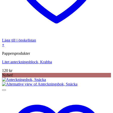
Lägg till i önskelistan
+
Pappersprodukter
Litet anteckningsblock, Krabba
120
kr
Nyhet!