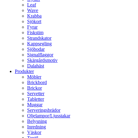
Leaf
Wave
Krabba
Sjökort
Fyrar
Fiskstim
Strandskator
Kappsegling
Sjöbodar
Signalflaggor
Skärgårdsmotiv
Dalahäst
Produkter
Möbler
Brickbord
Brickor
Servetter
Tabletter
Muggar
Serveringsbrädor
Oljelampor/Ljusstakar
Belysning
Inredning
Väskor
Textil