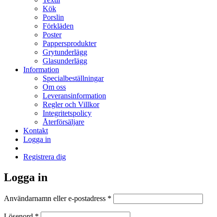
Kök
Porslin
Förkläden
Poster
Pappersprodukter
Grytunderlägg
Glasunderlägg
Information
Specialbeställningar
Om oss
Leveransinformation
Regler och Villkor
Integritetspolicy
Återförsäljare
Kontakt
Logga in
Registrera dig
Logga in
Obligatoriskt
Användarnamn eller e-postadress
*
Obligatoriskt
Lösenord
*