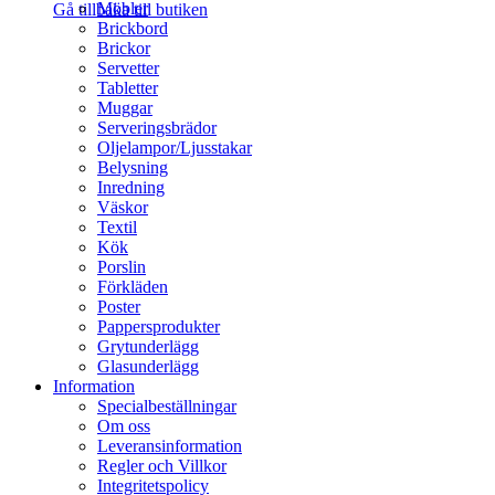
Möbler
Gå tillbaka till butiken
Brickbord
Brickor
Servetter
Tabletter
Muggar
Serveringsbrädor
Oljelampor/Ljusstakar
Belysning
Inredning
Väskor
Textil
Kök
Porslin
Förkläden
Poster
Pappersprodukter
Grytunderlägg
Glasunderlägg
Information
Specialbeställningar
Om oss
Leveransinformation
Regler och Villkor
Integritetspolicy