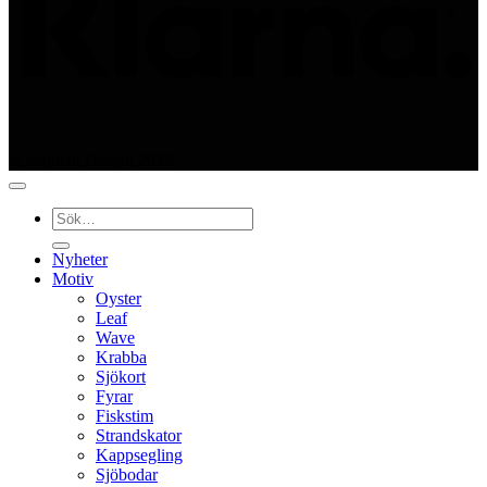
© Kajutan Design 2025
Sök
efter:
Nyheter
Motiv
Oyster
Leaf
Wave
Krabba
Sjökort
Fyrar
Fiskstim
Strandskator
Kappsegling
Sjöbodar