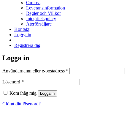
Om oss
Leveransinformation
Regler och Villkor
Integritetspolicy
Återförsäljare
Kontakt
Logga in
Registrera dig
Logga in
Obligatoriskt
Användarnamn eller e-postadress
*
Obligatoriskt
Lösenord
*
Kom ihåg mig
Logga in
Glömt ditt lösenord?