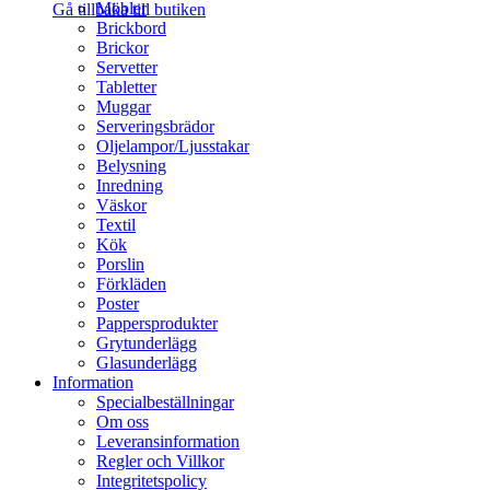
Möbler
Gå tillbaka till butiken
Brickbord
Brickor
Servetter
Tabletter
Muggar
Serveringsbrädor
Oljelampor/Ljusstakar
Belysning
Inredning
Väskor
Textil
Kök
Porslin
Förkläden
Poster
Pappersprodukter
Grytunderlägg
Glasunderlägg
Information
Specialbeställningar
Om oss
Leveransinformation
Regler och Villkor
Integritetspolicy