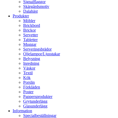
Signalflaggor
Skärgårdsmotiv
Dalahäst
Produkter
Möbler
Brickbord
Brickor
Servetter
Tabletter
Muggar
Serveringsbrädor
Oljelampor/Ljusstakar
Belysning
Inredning
Väskor
Textil
Kök
Porslin
Förkläden
Poster
Pappersprodukter
Grytunderlägg
Glasunderlägg
Information
Specialbeställningar