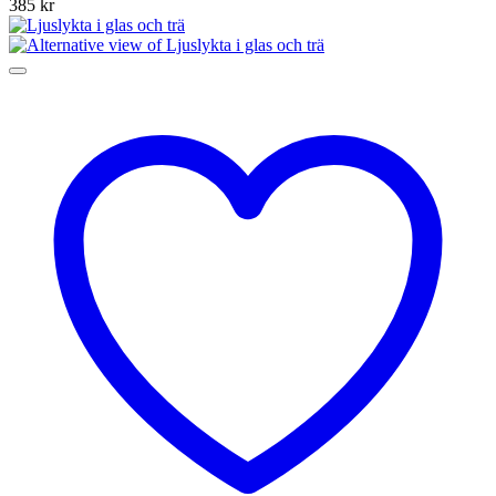
385
kr