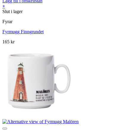
Lägg till i önskelistan
+
Slut i lager
Fyrar
Fyrmugg Finngrundet
165
kr