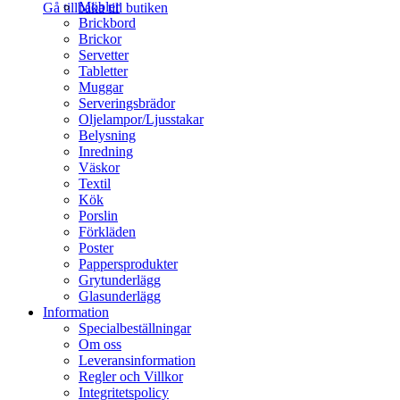
Möbler
Gå tillbaka till butiken
Brickbord
Brickor
Servetter
Tabletter
Muggar
Serveringsbrädor
Oljelampor/Ljusstakar
Belysning
Inredning
Väskor
Textil
Kök
Porslin
Förkläden
Poster
Pappersprodukter
Grytunderlägg
Glasunderlägg
Information
Specialbeställningar
Om oss
Leveransinformation
Regler och Villkor
Integritetspolicy