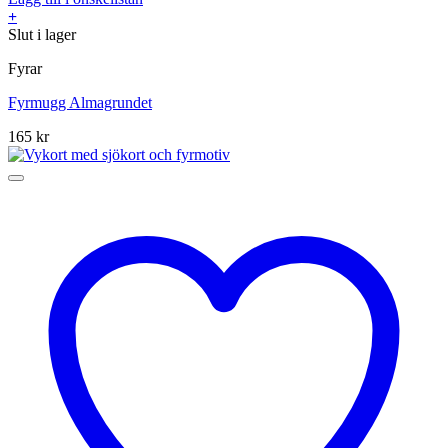
+
Slut i lager
Fyrar
Fyrmugg Almagrundet
165
kr