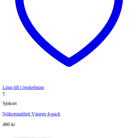
Lägg till i önskelistan
+
Sjökort
Sjökortstablett Vänern 4-pack
480
kr