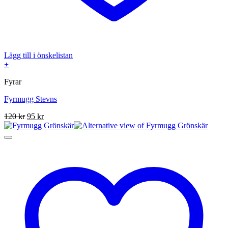
Lägg till i önskelistan
+
Fyrar
Fyrmugg Stevns
Det
Det
120
kr
95
kr
ursprungliga
nuvarande
priset
priset
var:
är:
120 kr.
95 kr.