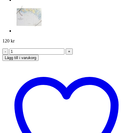
120
kr
Fyrtablett
mängd
Lägg till i varukorg