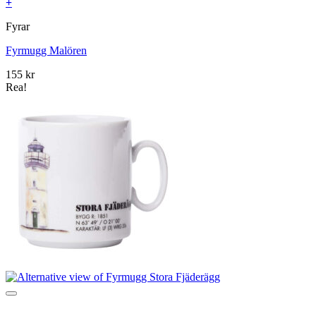
+
Fyrar
Fyrmugg Malören
155
kr
Rea!