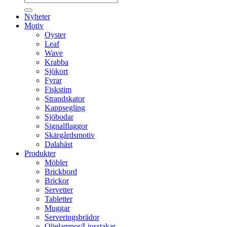
efter:
Nyheter
Motiv
Oyster
Leaf
Wave
Krabba
Sjökort
Fyrar
Fiskstim
Strandskator
Kappsegling
Sjöbodar
Signalflaggor
Skärgårdsmotiv
Dalahäst
Produkter
Möbler
Brickbord
Brickor
Servetter
Tabletter
Muggar
Serveringsbrädor
Oljelampor/Ljusstakar