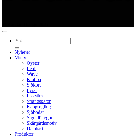
© Kajutan Design 2025
Sök
efter:
Nyheter
Motiv
Oyster
Leaf
Wave
Krabba
Sjökort
Fyrar
Fiskstim
Strandskator
Kappsegling
Sjöbodar
Signalflaggor
Skärgårdsmotiv
Dalahäst
Produkter