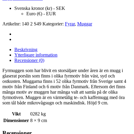
Svenska kronor (kr) - SEK
Euro (€) - EUR
Artikelnr:
140 2 S49
Kategorier:
Fyrar
,
Muggar
Beskrivning
Ytterligare information
Recensioner (0)
Fyrmuggen som har blivit en storsäljare under åren är en mugg i
glaserat porslin som finns i olika fyrmotiv från väst, syd och
ostkusten. Muggarna finns i 52 olika fyrmotiv från Sverige samt 4
motiv från Finland och 6 motiv från Danmark. Eftersom det finns
många motiv av muggen har många valt att samla på de olika
fyrmotiven. Muggen är en värmetålig te- och kaffemugg med öra
som tål både mikrovågsugn och maskindisk. Höjd 9 cm.
Vikt
0282 kg
Dimensioner
8 × 9 cm
Recensioner