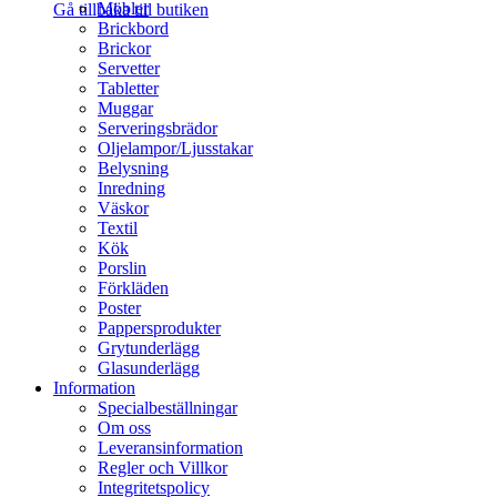
Möbler
Gå tillbaka till butiken
Brickbord
Brickor
Servetter
Tabletter
Muggar
Serveringsbrädor
Oljelampor/Ljusstakar
Belysning
Inredning
Väskor
Textil
Kök
Porslin
Förkläden
Poster
Pappersprodukter
Grytunderlägg
Glasunderlägg
Information
Specialbeställningar
Om oss
Leveransinformation
Regler och Villkor
Integritetspolicy