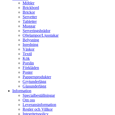
Möbler
Brickbord
Brickor
Servetter
Tabletter
Muggar
Serveringsbrädor
Oljelampor/Ljusstakar
Belysning
Inredning
Väskor
Textil
Kök
Porslin
Förkläden
Poster
Pappersprodukter
Grytunderlägg
Glasunderlägg
Information
Specialbeställningar
Om oss
Leveransinformation
Regler och Villkor
Integritetspolicy