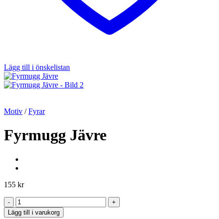
Lägg till i önskelistan
Motiv
/
Fyrar
Fyrmugg Jävre
155
kr
Fyrmugg
Jävre
Lägg till i varukorg
mängd