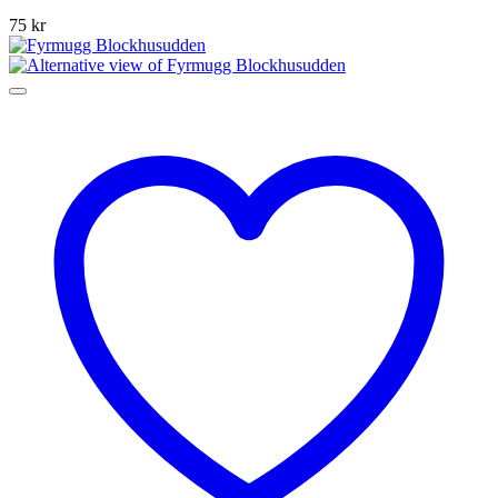
75
kr