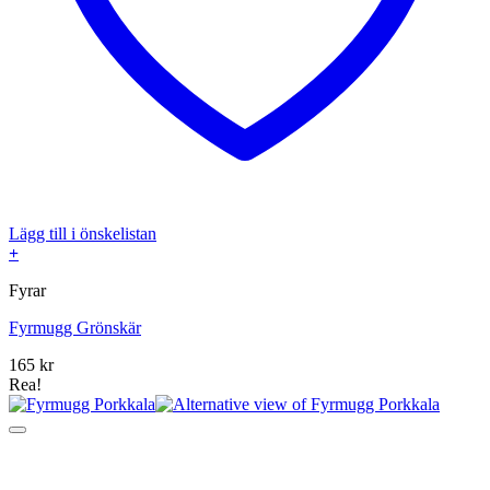
Lägg till i önskelistan
+
Fyrar
Fyrmugg Grönskär
165
kr
Rea!