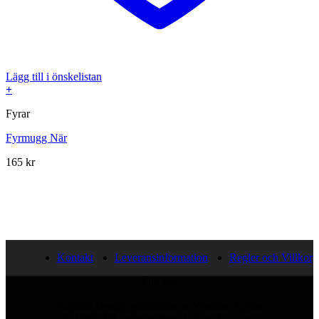
Lägg till i önskelistan
+
Fyrar
Fyrmugg När
165
kr
Kontakt
Leveransinformation
Regler och Villkor
Om oss
Kajutan Design grundades av Ywonne Lydén
år 1989. Då under namnet Galleri Kajutan,