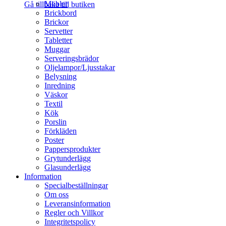
Möbler
Gå tillbaka till butiken
Brickbord
Brickor
Servetter
Tabletter
Muggar
Serveringsbrädor
Oljelampor/Ljusstakar
Belysning
Inredning
Väskor
Textil
Kök
Porslin
Förkläden
Poster
Pappersprodukter
Grytunderlägg
Glasunderlägg
Information
Specialbeställningar
Om oss
Leveransinformation
Regler och Villkor
Integritetspolicy