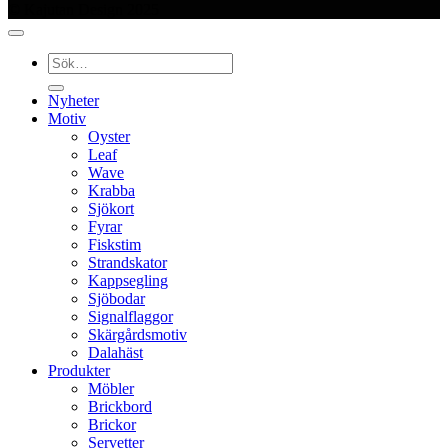
© Kajutan Design 2025
Sök
efter:
Nyheter
Motiv
Oyster
Leaf
Wave
Krabba
Sjökort
Fyrar
Fiskstim
Strandskator
Kappsegling
Sjöbodar
Signalflaggor
Skärgårdsmotiv
Dalahäst
Produkter
Möbler
Brickbord
Brickor
Servetter