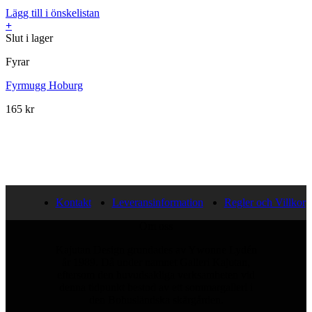
Lägg till i önskelistan
+
Slut i lager
Fyrar
Fyrmugg Hoburg
165
kr
Kontakt
Leveransinformation
Regler och Villkor
Om oss
Kajutan Design grundades av Ywonne Lydén
år 1989. Då under namnet Galleri Kajutan,
eftersom den huvudsakliga verksamheten vid
denna tidpunkt bestod av ett sommargalleri i
den Bohusländska skärgården.