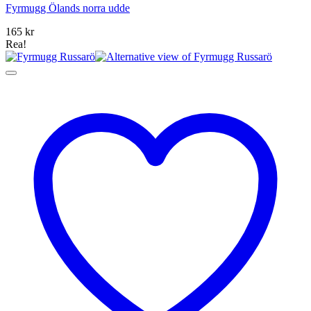
Fyrmugg Ölands norra udde
165
kr
Rea!