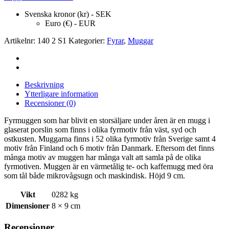
Svenska kronor (kr) - SEK
Euro (€) - EUR
Artikelnr:
140 2 S1
Kategorier:
Fyrar
,
Muggar
Beskrivning
Ytterligare information
Recensioner (0)
Fyrmuggen som har blivit en storsäljare under åren är en mugg i
glaserat porslin som finns i olika fyrmotiv från väst, syd och
ostkusten. Muggarna finns i 52 olika fyrmotiv från Sverige samt 4
motiv från Finland och 6 motiv från Danmark. Eftersom det finns
många motiv av muggen har många valt att samla på de olika
fyrmotiven. Muggen är en värmetålig te- och kaffemugg med öra
som tål både mikrovågsugn och maskindisk. Höjd 9 cm.
Vikt
0282 kg
Dimensioner
8 × 9 cm
Recensioner