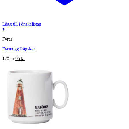
Lägg till i önskelistan
+
Fyrar
Fyrmugg Lågskär
Det
Det
120
kr
95
kr
ursprungliga
nuvarande
priset
priset
var:
är:
120 kr.
95 kr.