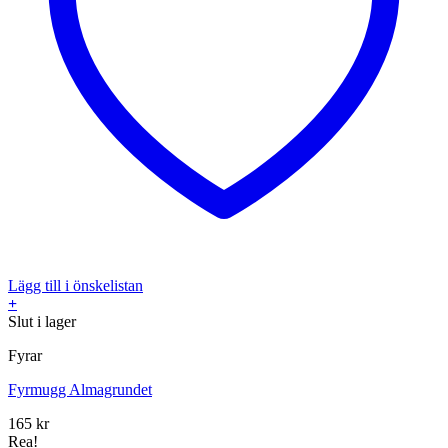
Lägg till i önskelistan
+
Slut i lager
Fyrar
Fyrmugg Almagrundet
165
kr
Rea!