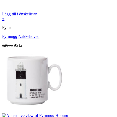
Lägg till i önskelistan
+
Fyrar
Fyrmugg Nakkehoved
Det
Det
120
kr
95
kr
ursprungliga
nuvarande
priset
priset
var:
är:
120 kr.
95 kr.