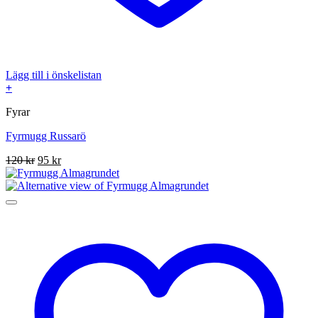
Lägg till i önskelistan
+
Fyrar
Fyrmugg Russarö
Det
Det
120
kr
95
kr
ursprungliga
nuvarande
priset
priset
var:
är:
120 kr.
95 kr.