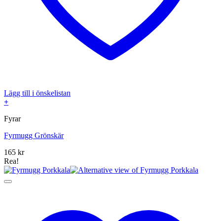
Lägg till i önskelistan
+
Fyrar
Fyrmugg Grönskär
165
kr
Rea!