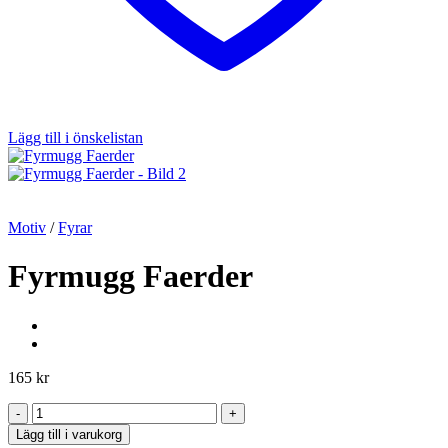
Lägg till i önskelistan
Motiv
/
Fyrar
Fyrmugg Faerder
165
kr
Fyrmugg
Faerder
Lägg till i varukorg
mängd