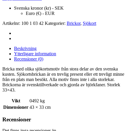
Svenska kronor (kr) - SEK
Euro (€) - EUR
Artikelnr:
100 1 03 42
Kategorier:
Brickor
,
Sjökort
Beskrivning
Ytterligare information
Recensioner (0)
Bricka med olika sjökortsmotiv från stora delar av den svenska
kusten. Sjökortsbrickan är en trevlig present eller ett trevligt minne
från en plats man besökt. Alla motiv finns inte i alla storlekar.
Brickorna är svensktillverkade och gjorda av björkfaner. Storlek
33×43.
Vikt
0492 kg
Dimensioner
43 × 33 cm
Recensioner
Det finns inga recensioner än.