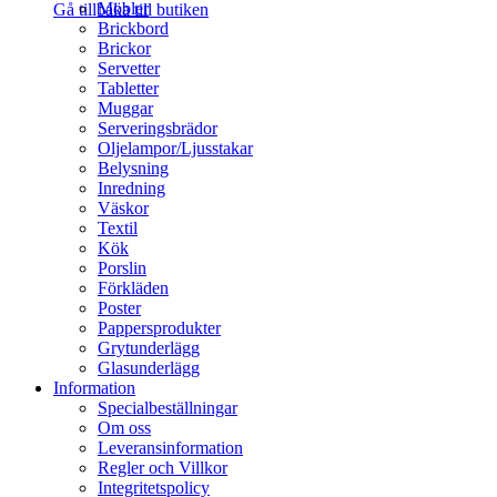
Möbler
Gå tillbaka till butiken
Brickbord
Brickor
Servetter
Tabletter
Muggar
Serveringsbrädor
Oljelampor/Ljusstakar
Belysning
Inredning
Väskor
Textil
Kök
Porslin
Förkläden
Poster
Pappersprodukter
Grytunderlägg
Glasunderlägg
Information
Specialbeställningar
Om oss
Leveransinformation
Regler och Villkor
Integritetspolicy