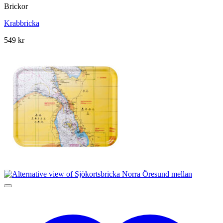
Brickor
Krabbricka
549
kr