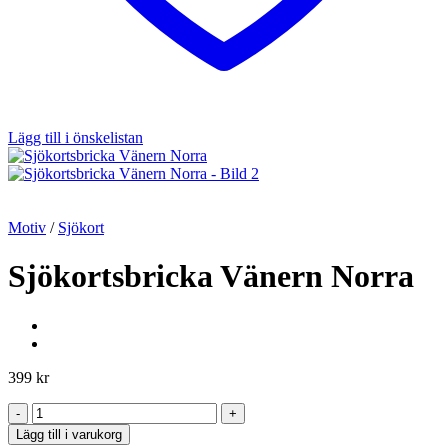
Lägg till i önskelistan
Motiv
/
Sjökort
Sjökortsbricka Vänern Norra
399
kr
Sjökortsbricka
Vänern
Lägg till i varukorg
Norra