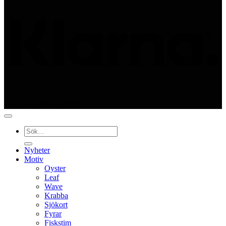
© Kajutan Design 2025
Sök
efter:
Nyheter
Motiv
Oyster
Leaf
Wave
Krabba
Sjökort
Fyrar
Fiskstim