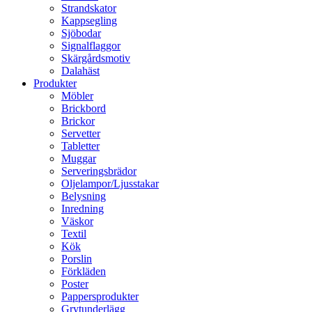
Strandskator
Kappsegling
Sjöbodar
Signalflaggor
Skärgårdsmotiv
Dalahäst
Produkter
Möbler
Brickbord
Brickor
Servetter
Tabletter
Muggar
Serveringsbrädor
Oljelampor/Ljusstakar
Belysning
Inredning
Väskor
Textil
Kök
Porslin
Förkläden
Poster
Pappersprodukter
Grytunderlägg