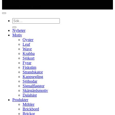
© Kajutan Design 2025
Sök
efter:
Nyheter
Motiv
Oyster
Leaf
Wave
Krabba
Sjökort
Fyrar
Fiskstim
Strandskator
Kappsegling
Sjöbodar
Signalflaggor
Skärgårdsmotiv
Dalahäst
Produkter
Möbler
Brickbord
Brickor