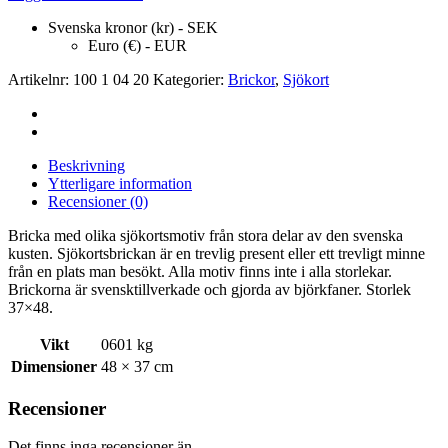
Svenska kronor (kr) - SEK
Euro (€) - EUR
Artikelnr:
100 1 04 20
Kategorier:
Brickor
,
Sjökort
Beskrivning
Ytterligare information
Recensioner (0)
Bricka med olika sjökortsmotiv från stora delar av den svenska
kusten. Sjökortsbrickan är en trevlig present eller ett trevligt minne
från en plats man besökt. Alla motiv finns inte i alla storlekar.
Brickorna är svensktillverkade och gjorda av björkfaner. Storlek
37×48.
Vikt
0601 kg
Dimensioner
48 × 37 cm
Recensioner
Det finns inga recensioner än.