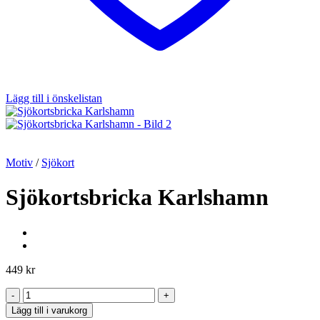
Lägg till i önskelistan
Motiv
/
Sjökort
Sjökortsbricka Karlshamn
449
kr
Sjökortsbricka
Karlshamn
Lägg till i varukorg
mängd