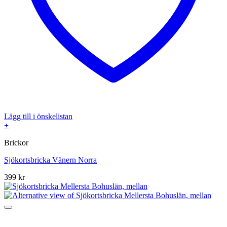
Lägg till i önskelistan
+
Brickor
Sjökortsbricka Vänern Norra
399
kr