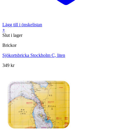
Lägg till i önskelistan
+
Slut i lager
Brickor
Sjökortsbricka Stockholm C, liten
349
kr