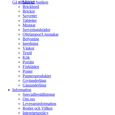
Möbler
Gå tillbaka till butiken
Brickbord
Brickor
Servetter
Tabletter
Muggar
Serveringsbrädor
Oljelampor/Ljusstakar
Belysning
Inredning
Väskor
Textil
Kök
Porslin
Förkläden
Poster
Pappersprodukter
Grytunderlägg
Glasunderlägg
Information
Specialbeställningar
Om oss
Leveransinformation
Regler och Villkor
Integritetspolicy