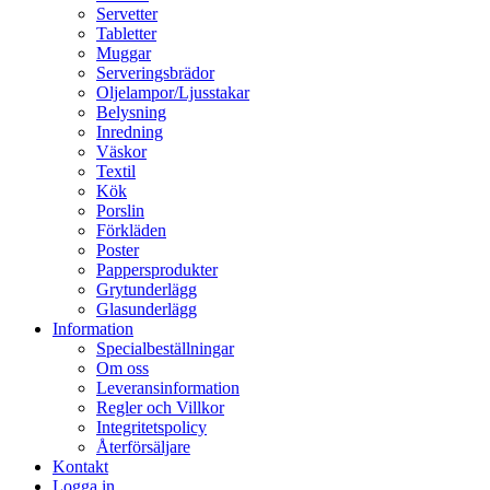
Servetter
Tabletter
Muggar
Serveringsbrädor
Oljelampor/Ljusstakar
Belysning
Inredning
Väskor
Textil
Kök
Porslin
Förkläden
Poster
Pappersprodukter
Grytunderlägg
Glasunderlägg
Information
Specialbeställningar
Om oss
Leveransinformation
Regler och Villkor
Integritetspolicy
Återförsäljare
Kontakt
Logga in