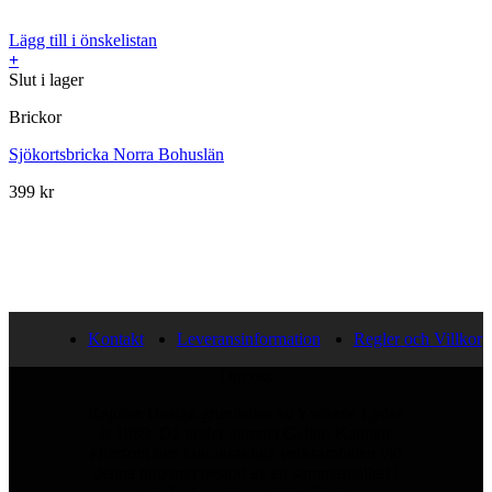
Lägg till i önskelistan
+
Slut i lager
Brickor
Sjökortsbricka Norra Bohuslän
399
kr
Kontakt
Leveransinformation
Regler och Villkor
Om oss
Kajutan Design grundades av Ywonne Lydén
år 1989. Då under namnet Galleri Kajutan,
eftersom den huvudsakliga verksamheten vid
denna tidpunkt bestod av ett sommargalleri i