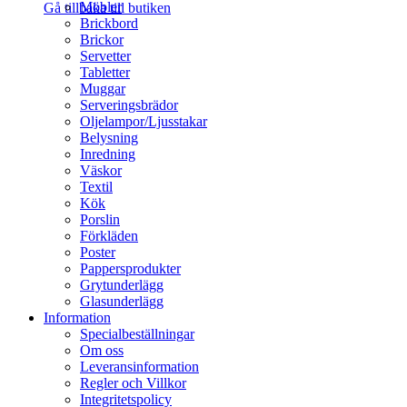
Möbler
Gå tillbaka till butiken
Brickbord
Brickor
Servetter
Tabletter
Muggar
Serveringsbrädor
Oljelampor/Ljusstakar
Belysning
Inredning
Väskor
Textil
Kök
Porslin
Förkläden
Poster
Pappersprodukter
Grytunderlägg
Glasunderlägg
Information
Specialbeställningar
Om oss
Leveransinformation
Regler och Villkor
Integritetspolicy