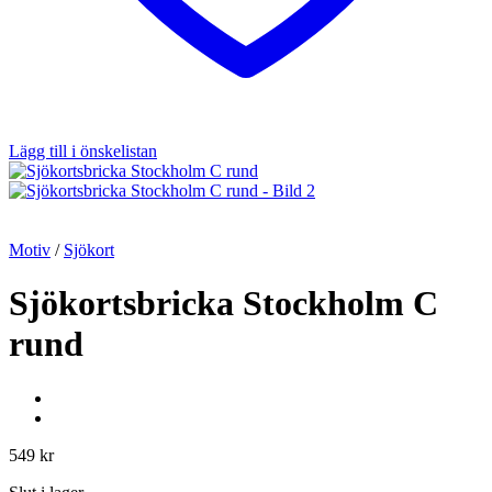
Lägg till i önskelistan
Motiv
/
Sjökort
Sjökortsbricka Stockholm C
rund
549
kr