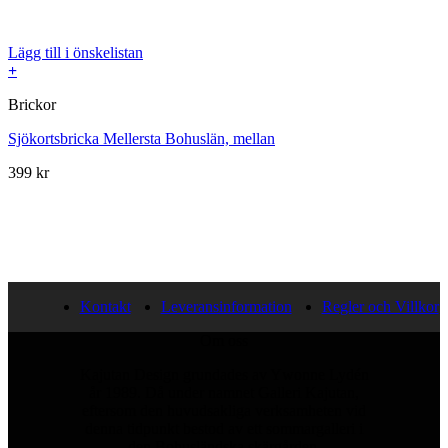
Lägg till i önskelistan
+
Brickor
Sjökortsbricka Mellersta Bohuslän, mellan
399
kr
Kontakt
Leveransinformation
Regler och Villkor
Om oss
Kajutan Design grundades av Ywonne Lydén
år 1989. Då under namnet Galleri Kajutan,
eftersom den huvudsakliga verksamheten vid
denna tidpunkt bestod av ett sommargalleri i
den Bohusländska skärgården.