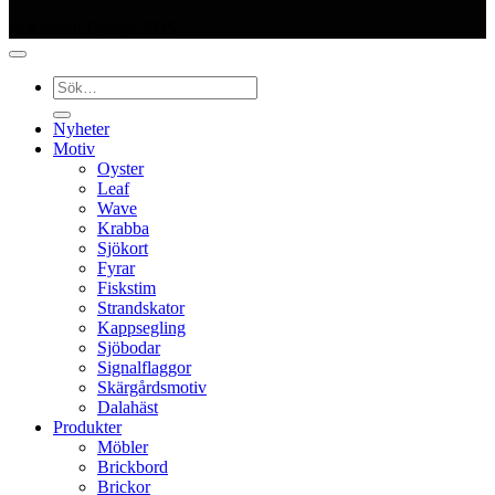
© Kajutan Design 2025
Sök
efter:
Nyheter
Motiv
Oyster
Leaf
Wave
Krabba
Sjökort
Fyrar
Fiskstim
Strandskator
Kappsegling
Sjöbodar
Signalflaggor
Skärgårdsmotiv
Dalahäst
Produkter
Möbler
Brickbord
Brickor