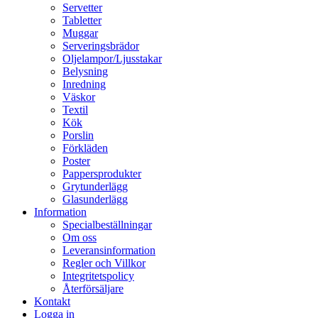
Servetter
Tabletter
Muggar
Serveringsbrädor
Oljelampor/Ljusstakar
Belysning
Inredning
Väskor
Textil
Kök
Porslin
Förkläden
Poster
Pappersprodukter
Grytunderlägg
Glasunderlägg
Information
Specialbeställningar
Om oss
Leveransinformation
Regler och Villkor
Integritetspolicy
Återförsäljare
Kontakt
Logga in