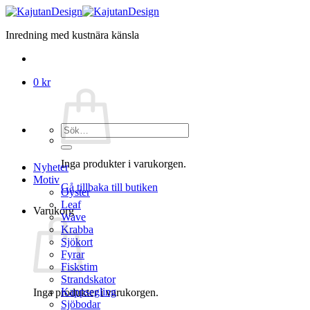
Skip
to
Inredning med kustnära känsla
content
0
kr
Sök
efter:
Inga produkter i varukorgen.
Nyheter
Motiv
Gå tillbaka till butiken
Oyster
Leaf
Varukorg
Wave
Krabba
Sjökort
Fyrar
Fiskstim
Strandskator
Kappsegling
Inga produkter i varukorgen.
Sjöbodar