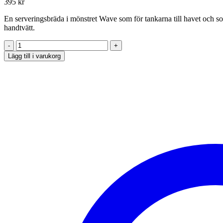
395
kr
En serveringsbräda i mönstret Wave som för tankarna till havet och s
handtvätt.
Serveringsbräda
Wave
Lägg till i varukorg
mängd