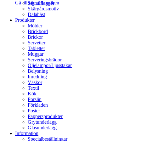
Gå tillbaka till butiken
Signalflaggor
Skärgårdsmotiv
Dalahäst
Produkter
Möbler
Brickbord
Brickor
Servetter
Tabletter
Muggar
Serveringsbrädor
Oljelampor/Ljusstakar
Belysning
Inredning
Väskor
Textil
Kök
Porslin
Förkläden
Poster
Pappersprodukter
Grytunderlägg
Glasunderlägg
Information
Specialbeställningar