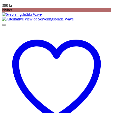
380
kr
Nyhet