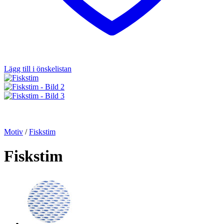
Lägg till i önskelistan
Motiv
/
Fiskstim
Fiskstim