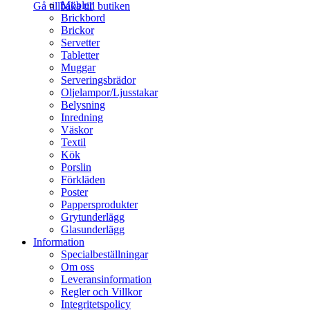
Möbler
Gå tillbaka till butiken
Brickbord
Brickor
Servetter
Tabletter
Muggar
Serveringsbrädor
Oljelampor/Ljusstakar
Belysning
Inredning
Väskor
Textil
Kök
Porslin
Förkläden
Poster
Pappersprodukter
Grytunderlägg
Glasunderlägg
Information
Specialbeställningar
Om oss
Leveransinformation
Regler och Villkor
Integritetspolicy