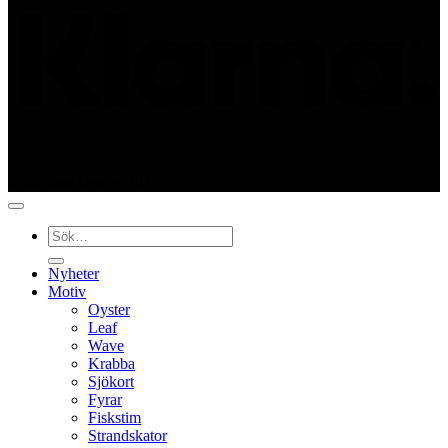
© Kajutan Design 2025
Sök
efter:
Nyheter
Motiv
Oyster
Leaf
Wave
Krabba
Sjökort
Fyrar
Fiskstim
Strandskator