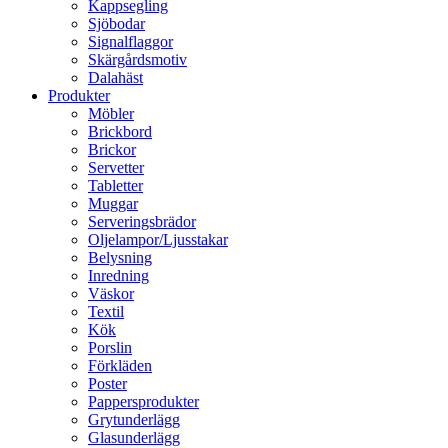
Kappsegling
Sjöbodar
Signalflaggor
Skärgårdsmotiv
Dalahäst
Produkter
Möbler
Brickbord
Brickor
Servetter
Tabletter
Muggar
Serveringsbrädor
Oljelampor/Ljusstakar
Belysning
Inredning
Väskor
Textil
Kök
Porslin
Förkläden
Poster
Pappersprodukter
Grytunderlägg
Glasunderlägg