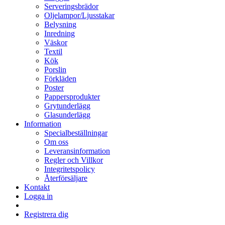
Serveringsbrädor
Oljelampor/Ljusstakar
Belysning
Inredning
Väskor
Textil
Kök
Porslin
Förkläden
Poster
Pappersprodukter
Grytunderlägg
Glasunderlägg
Information
Specialbeställningar
Om oss
Leveransinformation
Regler och Villkor
Integritetspolicy
Återförsäljare
Kontakt
Logga in
Registrera dig