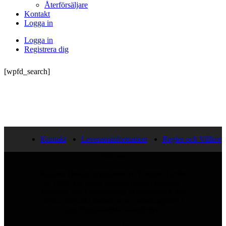
Återförsäljare
Kontakt
Logga in
Logga in
Registrera dig
[wpfd_search]
Kontakt
Leveransinformation
Regler och Villkor
Om oss
Kajutan Design grundades av Ywonne Lydén
år 1989. Då under namnet Galleri Kajutan,
eftersom den huvudsakliga verksamheten vid
denna tidpunkt bestod av ett sommargalleri i
den Bohusländska skärgården.