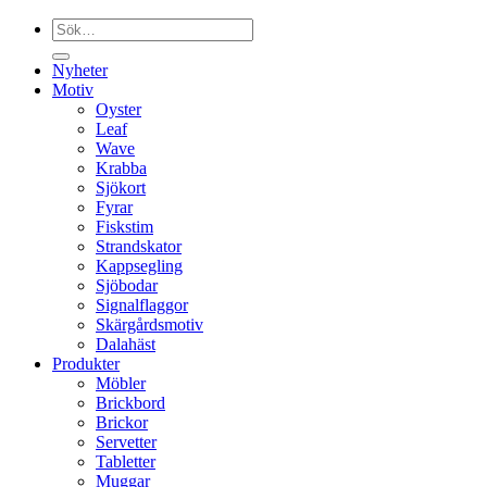
Sök
efter:
Nyheter
Motiv
Oyster
Leaf
Wave
Krabba
Sjökort
Fyrar
Fiskstim
Strandskator
Kappsegling
Sjöbodar
Signalflaggor
Skärgårdsmotiv
Dalahäst
Produkter
Möbler
Brickbord
Brickor
Servetter
Tabletter
Muggar