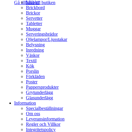
Möbler
Gå tillbaka till butiken
Brickbord
Brickor
Servetter
Tabletter
Muggar
Serveringsbrädor
Oljelampor/Ljusstakar
Belysning
Inredning
Väskor
Textil
Kök
Porslin
Förkläden
Poster
Pappersprodukter
Grytunderlägg
Glasunderlägg
Information
Specialbeställningar
Om oss
Leveransinformation
Regler och Villkor
Integritetspolicy