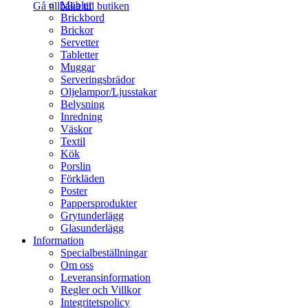
Möbler
Gå tillbaka till butiken
Brickbord
Brickor
Servetter
Tabletter
Muggar
Serveringsbrädor
Oljelampor/Ljusstakar
Belysning
Inredning
Väskor
Textil
Kök
Porslin
Förkläden
Poster
Pappersprodukter
Grytunderlägg
Glasunderlägg
Information
Specialbeställningar
Om oss
Leveransinformation
Regler och Villkor
Integritetspolicy