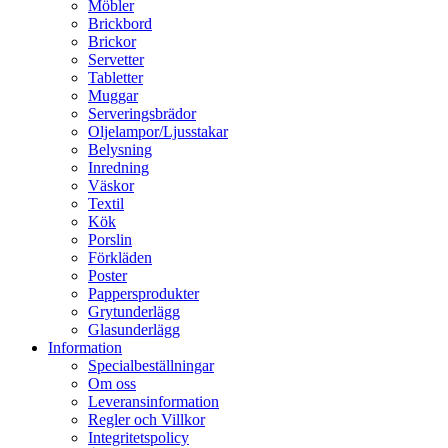
Möbler
Brickbord
Brickor
Servetter
Tabletter
Muggar
Serveringsbrädor
Oljelampor/Ljusstakar
Belysning
Inredning
Väskor
Textil
Kök
Porslin
Förkläden
Poster
Pappersprodukter
Grytunderlägg
Glasunderlägg
Information
Specialbeställningar
Om oss
Leveransinformation
Regler och Villkor
Integritetspolicy