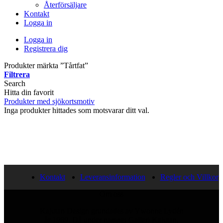
Återförsäljare
Kontakt
Logga in
Logga in
Registrera dig
Produkter märkta ”Tårtfat”
Filtrera
Search
Hitta din favorit
Produkter med sjökortsmotiv
Inga produkter hittades som motsvarar ditt val.
Kontakt
Leveransinformation
Regler och Villkor
Om oss
Kajutan Design grundades av Ywonne Lydén
år 1989. Då under namnet Galleri Kajutan,