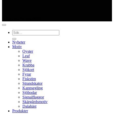
© Kajutan Design 2025
Sök
efter:
Nyheter
Motiv
Oyster
Leaf
Wave
Krabba
Sjökort
Fyrar
Fiskstim
Strandskator
Kappsegling
Sjöbodar
Signalflaggor
Skärgårdsmotiv
Dalahäst
Produkter