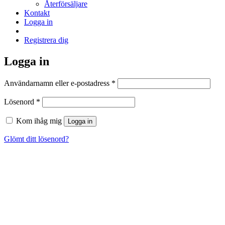
Återförsäljare
Kontakt
Logga in
Registrera dig
Logga in
Obligatoriskt
Användarnamn eller e-postadress
*
Obligatoriskt
Lösenord
*
Kom ihåg mig
Logga in
Glömt ditt lösenord?