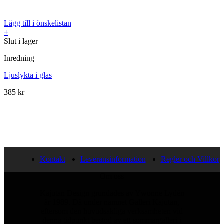
Lägg till i önskelistan
+
Slut i lager
Inredning
Ljuslykta i glas
385
kr
Kontakt
Leveransinformation
Regler och Villkor
Om oss
Kajutan Design grundades av Ywonne Lydén
år 1989. Då under namnet Galleri Kajutan,
eftersom den huvudsakliga verksamheten vid
denna tidpunkt bestod av ett sommargalleri i