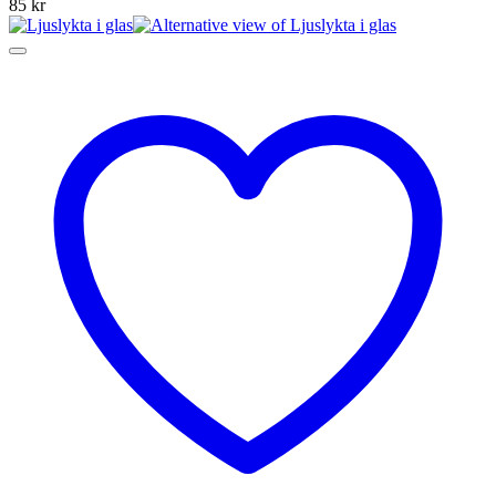
85
kr