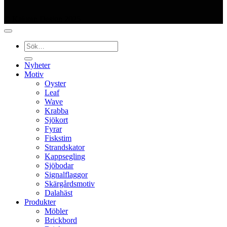
© Kajutan Design 2025
Sök
efter:
Nyheter
Motiv
Oyster
Leaf
Wave
Krabba
Sjökort
Fyrar
Fiskstim
Strandskator
Kappsegling
Sjöbodar
Signalflaggor
Skärgårdsmotiv
Dalahäst
Produkter
Möbler
Brickbord