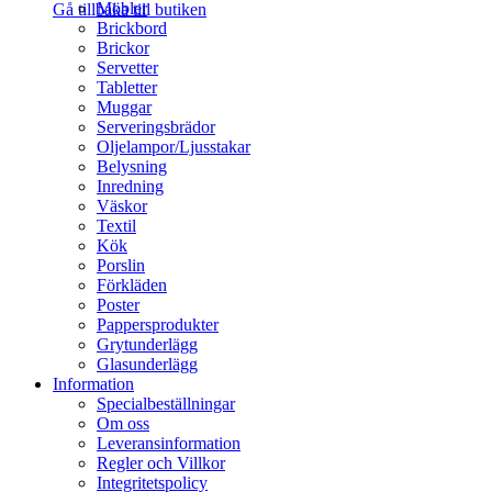
Möbler
Gå tillbaka till butiken
Brickbord
Brickor
Servetter
Tabletter
Muggar
Serveringsbrädor
Oljelampor/Ljusstakar
Belysning
Inredning
Väskor
Textil
Kök
Porslin
Förkläden
Poster
Pappersprodukter
Grytunderlägg
Glasunderlägg
Information
Specialbeställningar
Om oss
Leveransinformation
Regler och Villkor
Integritetspolicy