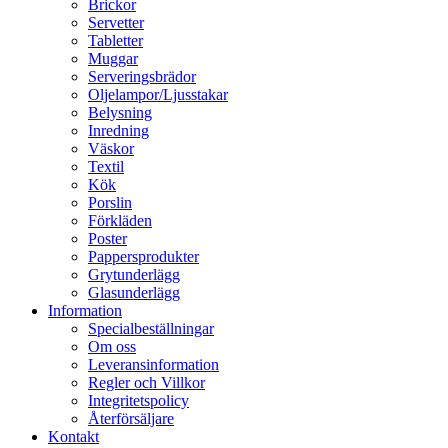
Brickor
Servetter
Tabletter
Muggar
Serveringsbrädor
Oljelampor/Ljusstakar
Belysning
Inredning
Väskor
Textil
Kök
Porslin
Förkläden
Poster
Pappersprodukter
Grytunderlägg
Glasunderlägg
Information
Specialbeställningar
Om oss
Leveransinformation
Regler och Villkor
Integritetspolicy
Återförsäljare
Kontakt