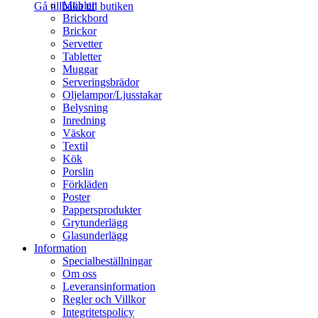
Möbler
Gå tillbaka till butiken
Brickbord
Brickor
Servetter
Tabletter
Muggar
Serveringsbrädor
Oljelampor/Ljusstakar
Belysning
Inredning
Väskor
Textil
Kök
Porslin
Förkläden
Poster
Pappersprodukter
Grytunderlägg
Glasunderlägg
Information
Specialbeställningar
Om oss
Leveransinformation
Regler och Villkor
Integritetspolicy