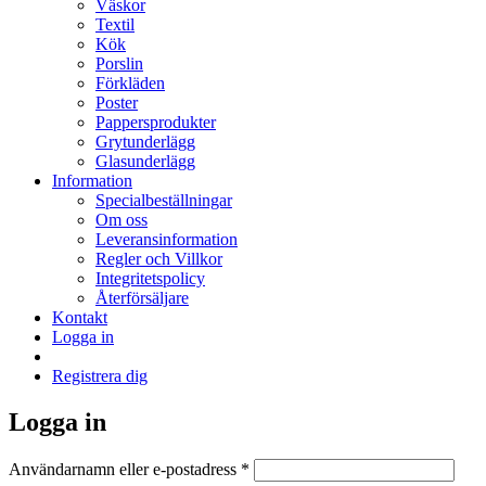
Väskor
Textil
Kök
Porslin
Förkläden
Poster
Pappersprodukter
Grytunderlägg
Glasunderlägg
Information
Specialbeställningar
Om oss
Leveransinformation
Regler och Villkor
Integritetspolicy
Återförsäljare
Kontakt
Logga in
Registrera dig
Logga in
Obligatoriskt
Användarnamn eller e-postadress
*