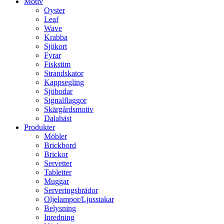
Motiv
Oyster
Leaf
Wave
Krabba
Sjökort
Fyrar
Fiskstim
Strandskator
Kappsegling
Sjöbodar
Signalflaggor
Skärgårdsmotiv
Dalahäst
Produkter
Möbler
Brickbord
Brickor
Servetter
Tabletter
Muggar
Serveringsbrädor
Oljelampor/Ljusstakar
Belysning
Inredning