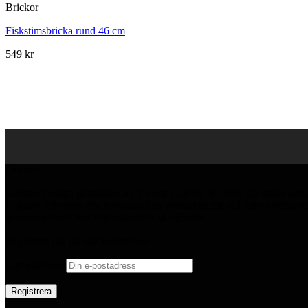
Brickor
Fiskstimsbricka rund 46 cm
549
kr
Om oss
Kajutan Design grundades av Ywonne Lydén år 1989. Då under namn
Kajutan, eftersom den huvudsakliga verksamheten vid denna tidpunkt 
sommargalleri i den Bohusländska skärgården.
Registrera dig till vårt nyhetsbrev
E-postadress: