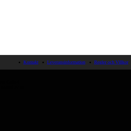
Kontakt
Leveransinformation
Regler och Villkor
et Galleri
bestod av ett