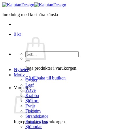
Skip
to
Inredning med kustnära känsla
content
0
kr
Sök
efter:
Inga produkter i varukorgen.
Nyheter
Motiv
Gå tillbaka till butiken
Oyster
Leaf
Varukorg
Wave
Krabba
Sjökort
Fyrar
Fiskstim
Strandskator
Kappsegling
Inga produkter i varukorgen.
Sjöbodar