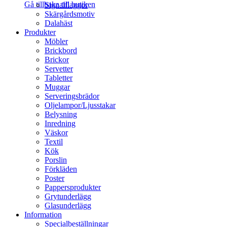
Gå tillbaka till butiken
Signalflaggor
Skärgårdsmotiv
Dalahäst
Produkter
Möbler
Brickbord
Brickor
Servetter
Tabletter
Muggar
Serveringsbrädor
Oljelampor/Ljusstakar
Belysning
Inredning
Väskor
Textil
Kök
Porslin
Förkläden
Poster
Pappersprodukter
Grytunderlägg
Glasunderlägg
Information
Specialbeställningar