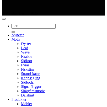
© Kajutan Design 2025
Sök
efter:
Nyheter
Motiv
Oyster
Leaf
Wave
Krabba
Sjökort
Fyrar
Fiskstim
Strandskator
Kappsegling
Sjöbodar
Signalflaggor
Skärgårdsmotiv
Dalahäst
Produkter
Möbler