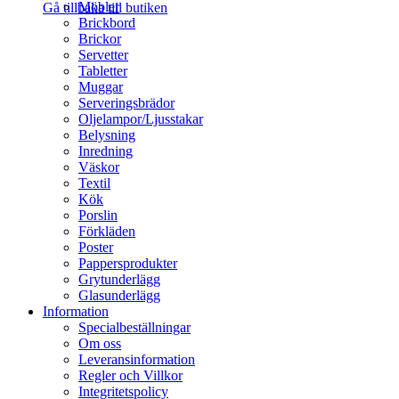
Möbler
Gå tillbaka till butiken
Brickbord
Brickor
Servetter
Tabletter
Muggar
Serveringsbrädor
Oljelampor/Ljusstakar
Belysning
Inredning
Väskor
Textil
Kök
Porslin
Förkläden
Poster
Pappersprodukter
Grytunderlägg
Glasunderlägg
Information
Specialbeställningar
Om oss
Leveransinformation
Regler och Villkor
Integritetspolicy