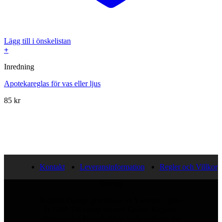
Lägg till i önskelistan
+
Inredning
Apotekareglas för vas eller ljus
85
kr
Kontakt
Leveransinformation
Regler och Villkor
Om oss
Kajutan Design grundades av Ywonne Lydén
år 1989. Då under namnet Galleri Kajutan,
eftersom den huvudsakliga verksamheten vid