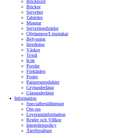
Brickbord
Brickor
Servetter
Tabletter
Muggar
Serveringsbrädor
Oljelampor/Ljusstakar
Belysning
Inredning
Väskor
Textil
Kök
Porslin
Förkläden
Poster
Pappersprodukter
Grytunderlägg
Glasunderlägg
Information
Specialbeställningar
Om oss
Leveransinformation
Regler och Villkor
Integritetspolicy
Återförsäljare