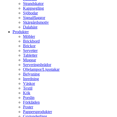
Strandskator
Kappsegling
Sjöbodar
Signalflaggor
Skärgårdsmotiv
Dalahäst
Produkter
Möbler
Brickbord
Brickor
Servetter
Tabletter
Muggar
Serveringsbrädor
Oljelampor/Ljusstakar
Belysning
Inredning
Väskor
Textil
Kök
Porslin
Förkläden
Poster
Pappersprodukter
Grytunderlägg