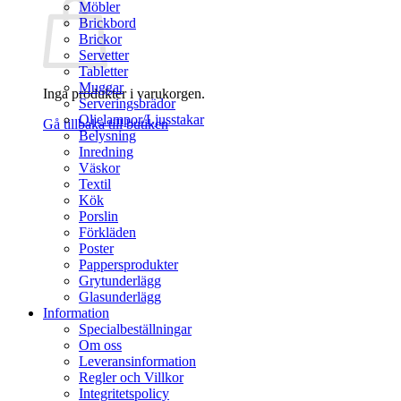
Möbler
Brickbord
Brickor
Servetter
Tabletter
Muggar
Inga produkter i varukorgen.
Serveringsbrädor
Oljelampor/Ljusstakar
Gå tillbaka till butiken
Belysning
Inredning
Väskor
Textil
Kök
Porslin
Förkläden
Poster
Pappersprodukter
Grytunderlägg
Glasunderlägg
Information
Specialbeställningar
Om oss
Leveransinformation
Regler och Villkor
Integritetspolicy