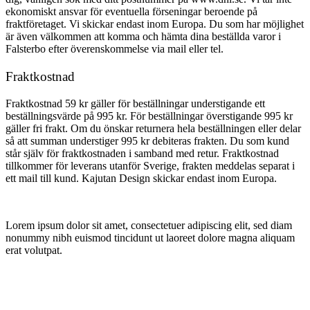
ekonomiskt ansvar för eventuella förseningar beroende på
fraktföretaget. Vi skickar endast inom Europa. Du som har möjlighet
är även välkommen att komma och hämta dina beställda varor i
Falsterbo efter överenskommelse via mail eller tel.
Fraktkostnad
Fraktkostnad 59 kr gäller för beställningar understigande ett
beställningsvärde på 995 kr. För beställningar överstigande 995 kr
gäller fri frakt. Om du önskar returnera hela beställningen eller delar
så att summan understiger 995 kr debiteras frakten. Du som kund
står själv för fraktkostnaden i samband med retur. Fraktkostnad
tillkommer för leverans utanför Sverige, frakten meddelas separat i
ett mail till kund. Kajutan Design skickar endast inom Europa.
Lorem ipsum dolor sit amet, consectetuer adipiscing elit, sed diam
nonummy nibh euismod tincidunt ut laoreet dolore magna aliquam
erat volutpat.