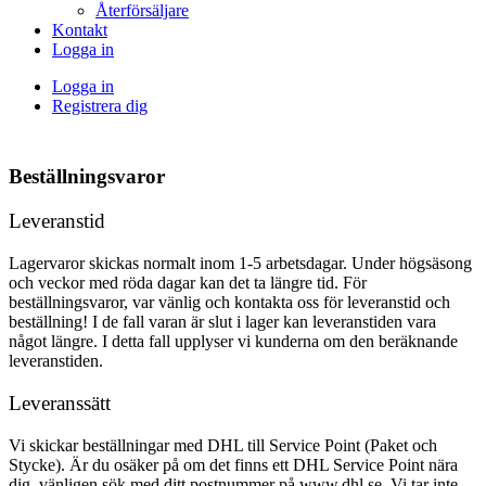
Återförsäljare
Kontakt
Logga in
Logga in
Registrera dig
Beställningsvaror
Leveranstid
Lagervaror skickas normalt inom 1-5 arbetsdagar. Under högsäsong
och veckor med röda dagar kan det ta längre tid. För
beställningsvaror, var vänlig och kontakta oss för leveranstid och
beställning! I de fall varan är slut i lager kan leveranstiden vara
något längre. I detta fall upplyser vi kunderna om den beräknande
leveranstiden.
Leveranssätt
Vi skickar beställningar med DHL till Service Point (Paket och
Stycke). Är du osäker på om det finns ett DHL Service Point nära
dig, vänligen sök med ditt postnummer på www.dhl.se. Vi tar inte