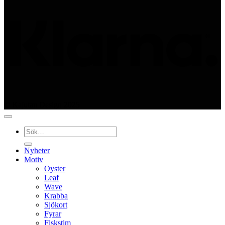
© Kajutan Design 2025
Sök
efter:
Nyheter
Motiv
Oyster
Leaf
Wave
Krabba
Sjökort
Fyrar
Fiskstim