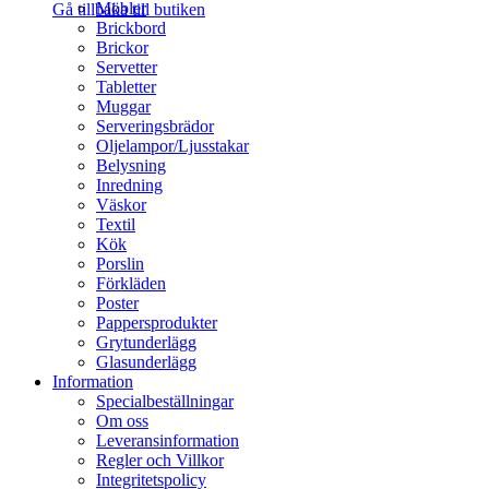
Möbler
Gå tillbaka till butiken
Brickbord
Brickor
Servetter
Tabletter
Muggar
Serveringsbrädor
Oljelampor/Ljusstakar
Belysning
Inredning
Väskor
Textil
Kök
Porslin
Förkläden
Poster
Pappersprodukter
Grytunderlägg
Glasunderlägg
Information
Specialbeställningar
Om oss
Leveransinformation
Regler och Villkor
Integritetspolicy