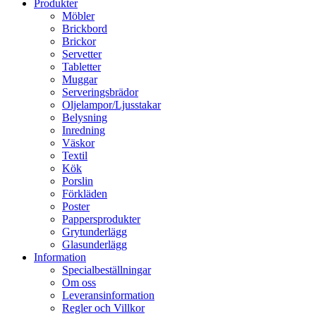
Produkter
Möbler
Brickbord
Brickor
Servetter
Tabletter
Muggar
Serveringsbrädor
Oljelampor/Ljusstakar
Belysning
Inredning
Väskor
Textil
Kök
Porslin
Förkläden
Poster
Pappersprodukter
Grytunderlägg
Glasunderlägg
Information
Specialbeställningar
Om oss
Leveransinformation
Regler och Villkor