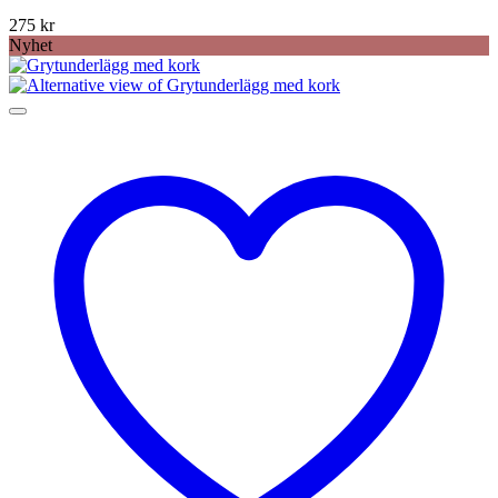
275
kr
Nyhet