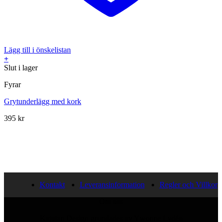
Lägg till i önskelistan
+
Slut i lager
Fyrar
Grytunderlägg med kork
395
kr
Kontakt
Leveransinformation
Regler och Villkor
Om oss
Kajutan Design grundades av Ywonne Lydén