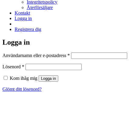
Integritetspolicy
Återförsäljare
Kontakt
Logga in
Registrera dig
Logga in
Obligatoriskt
Användarnamn eller e-postadress
*
Obligatoriskt
Lösenord
*
Kom ihåg mig
Logga in
Glömt ditt lösenord?