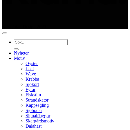
© Kajutan Design 2025
Sök
efter:
Nyheter
Motiv
Oyster
Leaf
Wave
Krabba
Sjökort
Fyrar
Fiskstim
Strandskator
Kappsegling
Sjöbodar
Signalflaggor
Skärgårdsmotiv
Dalahäst